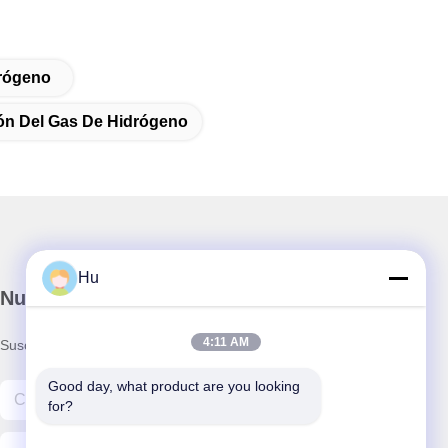
drógeno
ón Del Gas De Hidrógeno
Hu
Nuestro boletín
4:11 AM
Suscríbete a nuestro boletín para obtener descuentos y más.
Good day, what product are you looking 
for?