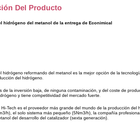
ción Del Producto
el hidrógeno del metanol de la entrega de Econimical
l hidrógeno reformando del metanol es la mejor opción de la tecnologí
ducción del hidrógeno.
as de la inversión baja, de ninguna contaminación, y del coste de pro
idrógeno y tiene competitividad del mercado fuerte.
y Hi-Tech es el proveedor más grande del mundo de la producción del h
/h), el solo sistema más pequeño (5Nm3/h), la compañía profesional 
anol del desarrollo del catalizador (sexta generación).