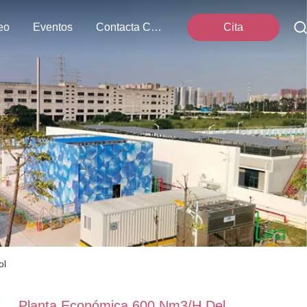
eo
Eventos
Contacta Con Nosotros
Cita
ol
Planta Económica 600 Nm3/H Del