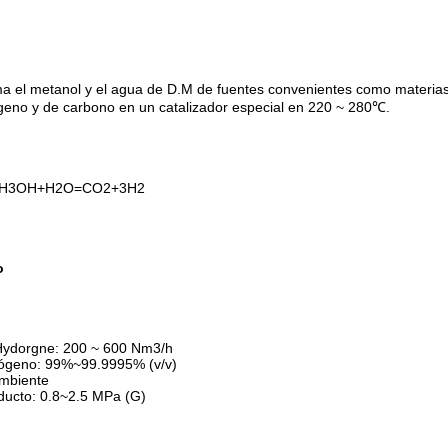
a el metanol y el agua de D.M de fuentes convenientes como materias pr
ógeno y de carbono en un catalizador especial en 220 ~ 280℃.
s: CH3OH+H2O=CO2+3H2
o
Hydorgne: 200 ~ 600 Nm3/h
drógeno: 99%~99.9995% (v/v)
ambiente
oducto: 0.8~2.5 MPa (G)