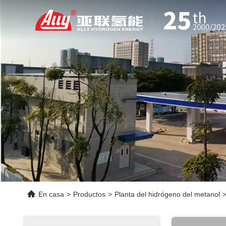
En casa
>
Productos
>
Planta del hidrógeno del metanol