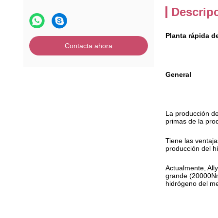
Descrip
Planta rápida d
Contacta ahora
General
La producción de
primas de la pro
Tiene las ventaj
producción del h
Actualmente, All
grande (20000Nm3
hidrógeno del met