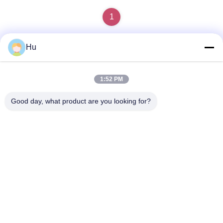
1
Hu
Contacto rápido
1:52 PM
Dirección
Good day, what product are you looking for?
201#, camino de Changcheng, Chengdu, Sichuan
Teléfono
86-28-62590080-8126
El correo electrónico
robb.hu@allygas.com