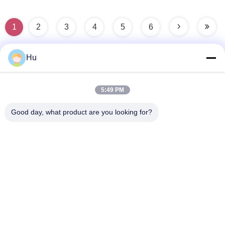
1
2
3
4
5
6
Hu
Contacto rápido
5:49 PM
Dirección
Good day, what product are you looking for?
201#, camino de Changcheng, Chengdu, Sichuan
Teléfono
86-28-62590080-8126
El correo electrónico
robb.hu@allygas.com